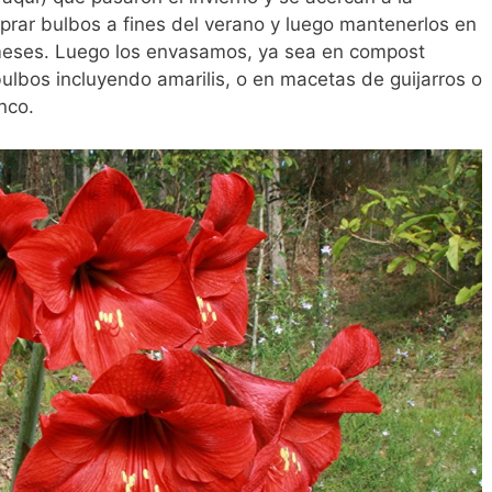
rar bulbos a fines del verano y luego mantenerlos en
s meses. Luego los envasamos, ya sea en compost
ulbos incluyendo amarilis, o en macetas de guijarros o
nco.