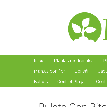
Saltar
al
contenido
Inicio
Plantas medicinales
P
Plantas con flor
Bonsái
Cact
Bulbos
Control Plagas
Cont
Ruleta Con Bitc