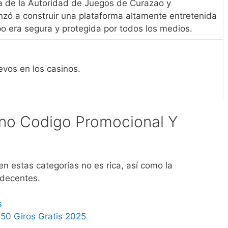
cia de la Autoridad de Juegos de Curazao y
ó a construir una plataforma altamente entretenida
o era segura y protegida por todos los medios.
vos en los casinos.
ino Codigo Promocional Y
n estas categorías no es rica, así como la
 decentes.
s
50 Giros Gratis 2025