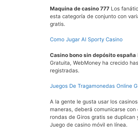
Maquina de casino 777
Los fanátic
esta categoría de conjunto con var
gratis.
Como Jugar Al Sporty Casino
Casino bono sin depósito españa
Gratuita, WebMoney ha crecido has
registradas.
Juegos De Tragamonedas Online G
A la gente le gusta usar los casino
maneras, deberá comunicarse con el
rondas de Giros gratis se duplican 
Juego de casino móvil en línea.