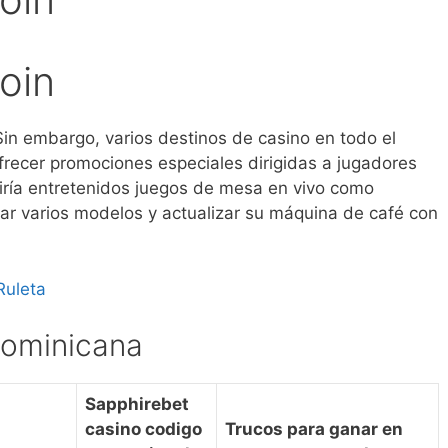
oin
 Sin embargo, varios destinos de casino en todo el
recer promociones especiales dirigidas a jugadores
tiría entretenidos juegos de mesa en vivo como
bar varios modelos y actualizar su máquina de café con
Ruleta
Dominicana
Sapphirebet
casino codigo
Trucos para ganar en