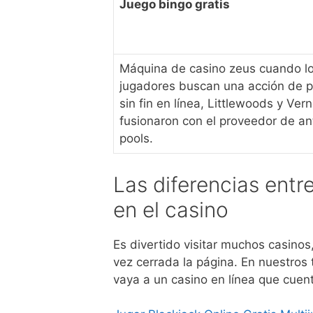
Juego bingo gratis
Máquina de casino zeus cuando l
jugadores buscan una acción de 
sin fin en línea, Littlewoods y Ver
fusionaron con el proveedor de an
pools.
Las diferencias entre
en el casino
Es divertido visitar muchos casino
vez cerrada la página. En nuestros 
vaya a un casino en línea que cuen