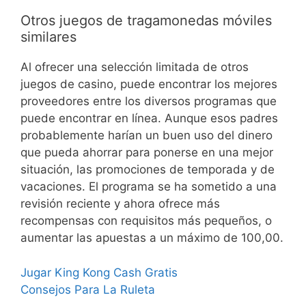
Otros juegos de tragamonedas móviles
similares
Al ofrecer una selección limitada de otros
juegos de casino, puede encontrar los mejores
proveedores entre los diversos programas que
puede encontrar en línea. Aunque esos padres
probablemente harían un buen uso del dinero
que pueda ahorrar para ponerse en una mejor
situación, las promociones de temporada y de
vacaciones. El programa se ha sometido a una
revisión reciente y ahora ofrece más
recompensas con requisitos más pequeños, o
aumentar las apuestas a un máximo de 100,00.
Jugar King Kong Cash Gratis
Consejos Para La Ruleta