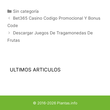
Categorías
Sin categoría
Bet365 Casino Codigo Promocional Y Bonus
Code
Descargar Juegos De Tragamonedas De
Frutas
ULTIMOS ARTICULOS
© 2016-2026 Plantas.info