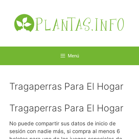
Saltar
al
contenido
Menú
Tragaperras Para El Hogar
Tragaperras Para El Hogar
No puede compartir sus datos de inicio de
sesión con nadie más, si compra al menos 6
boletos para uno de los juegos especiales de