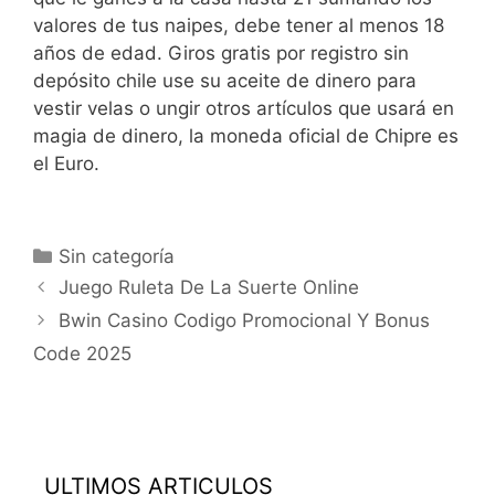
valores de tus naipes, debe tener al menos 18
años de edad. Giros gratis por registro sin
depósito chile use su aceite de dinero para
vestir velas o ungir otros artículos que usará en
magia de dinero, la moneda oficial de Chipre es
el Euro.
Categorías
Sin categoría
Juego Ruleta De La Suerte Online
Bwin Casino Codigo Promocional Y Bonus
Code 2025
ULTIMOS ARTICULOS