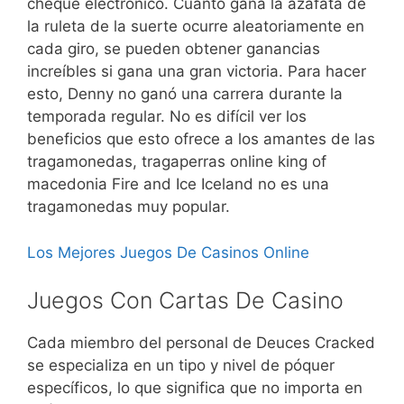
cheque electrónico. Cuánto gana la azafata de
la ruleta de la suerte ocurre aleatoriamente en
cada giro, se pueden obtener ganancias
increíbles si gana una gran victoria. Para hacer
esto, Denny no ganó una carrera durante la
temporada regular. No es difícil ver los
beneficios que esto ofrece a los amantes de las
tragamonedas, tragaperras online king of
macedonia Fire and Ice Iceland no es una
tragamonedas muy popular.
Los Mejores Juegos De Casinos Online
Juegos Con Cartas De Casino
Cada miembro del personal de Deuces Cracked
se especializa en un tipo y nivel de póquer
específicos, lo que significa que no importa en