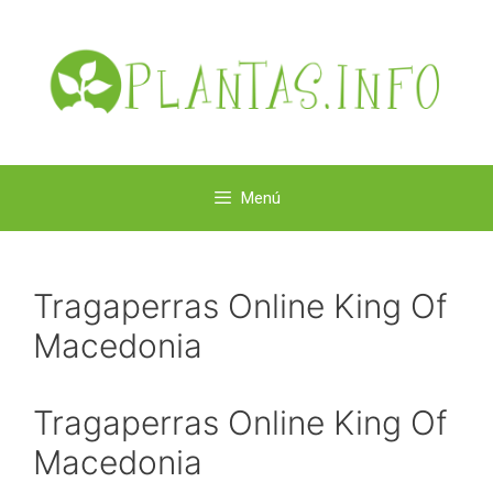
Saltar
al
contenido
Menú
Tragaperras Online King Of
Macedonia
Tragaperras Online King Of
Macedonia