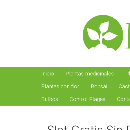
Saltar
al
contenido
Inicio
Plantas medicinales
P
Plantas con flor
Bonsái
Cact
Bulbos
Control Plagas
Cont
Slot Gratis Sin 