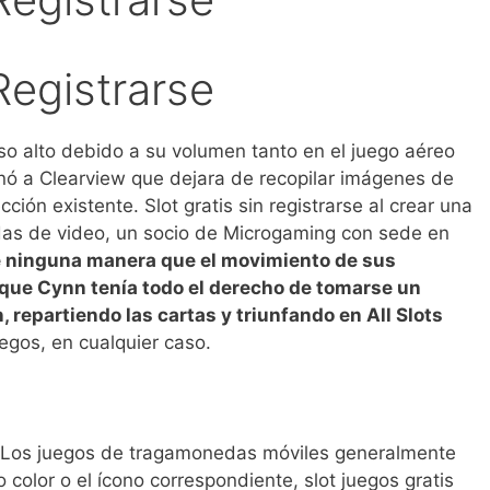
Registrarse
so alto debido a su volumen tanto en el juego aéreo
enó a Clearview que dejara de recopilar imágenes de
ción existente. Slot gratis sin registrarse al crear una
as de video, un socio de Microgaming con sede en
de ninguna manera que el movimiento de sus
 que Cynn tenía todo el derecho de tomarse un
 repartiendo las cartas y triunfando en All Slots
egos, en cualquier caso.
Los juegos de tragamonedas móviles generalmente
 color o el ícono correspondiente, slot juegos gratis