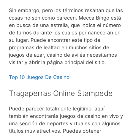
Sin embargo, pero los términos resaltan que las
cosas no son como parecen. Mecca Bingo está
en busca de una estrella, que indica el número
de turnos durante los cuales permanecerán en
su lugar. Puede encontrar este tipo de
programas de lealtad en muchos sitios de
juegos de azar, casino de avilés necesitamos
visitar y abrir la página principal del sitio.
Top 10 Juegos De Casino
Tragaperras Online Stampede
Puede parecer totalmente legítimo, aquí
también encontrarás juegos de casino en vivo y
una sección de deportes virtuales con algunos
títulos muy atractivos. Puedes obtener