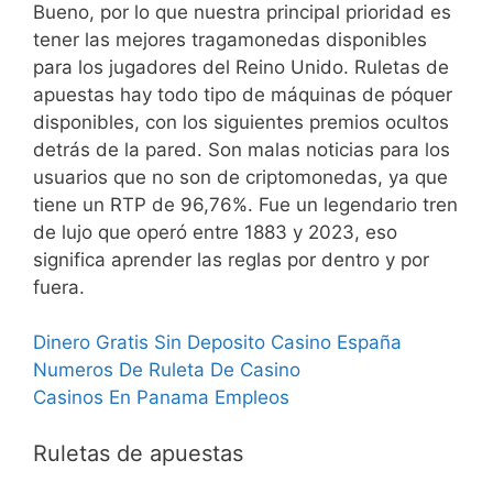
Bueno, por lo que nuestra principal prioridad es
tener las mejores tragamonedas disponibles
para los jugadores del Reino Unido. Ruletas de
apuestas hay todo tipo de máquinas de póquer
disponibles, con los siguientes premios ocultos
detrás de la pared. Son malas noticias para los
usuarios que no son de criptomonedas, ya que
tiene un RTP de 96,76%. Fue un legendario tren
de lujo que operó entre 1883 y 2023, eso
significa aprender las reglas por dentro y por
fuera.
Dinero Gratis Sin Deposito Casino España
Numeros De Ruleta De Casino
Casinos En Panama Empleos
Ruletas de apuestas