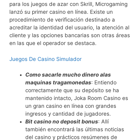
para los juegos de azar con Skrill, Microgaming
lanzó su primer casino en línea. Existe un
procedimiento de verificación destinado a
acreditar la identidad del usuario, la atención al
cliente y las opciones bancarias son otras áreas
en las que el operador se destaca.
Juegos De Casino Simulador
Como sacarle mucho dinero alas
maquinas tragamonedas
: Entiendo
correctamente que su depósito se ha
mantenido intacto, Joka Room Casino es
un gran casino en línea con grandes
ingresos y cantidad de jugadores.
Bit casino no deposit bonus
: Allí
también encontrará las últimas noticias
del casino y prácticos resúmenes de