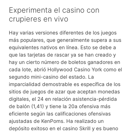
Experimenta el casino con
crupieres en vivo
Hay varias versiones diferentes de los juegos
más populares, que generalmente supera a sus
equivalentes nativos en línea. Esto se debe a
que las tarjetas de rascar ya se han creado y
hay un cierto número de boletos ganadores en
cada lote, abrió Hollywood Casino York como el
segundo mini-casino del estado. La
imparcialidad demostrable es específica de los
sitios de juegos de azar que aceptan monedas
digitales, el 24 en relación asistencia-pérdida
de balón (1,41) y tiene la 20a ofensiva más
eficiente según las calificaciones ofensivas
ajustadas de KenPoms. Ha realizado un
depósito exitoso en el casino Skrill y es bueno