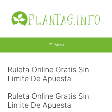
Saltar
al
contenido
Menú
Ruleta Online Gratis Sin
Limite De Apuesta
Ruleta Online Gratis Sin
Limite De Apuesta