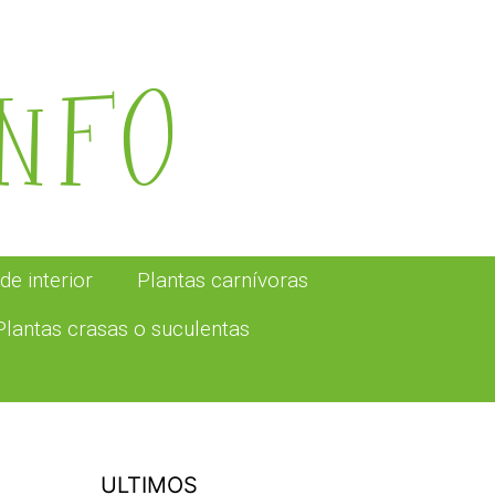
de interior
Plantas carnívoras
Plantas crasas o suculentas
ULTIMOS