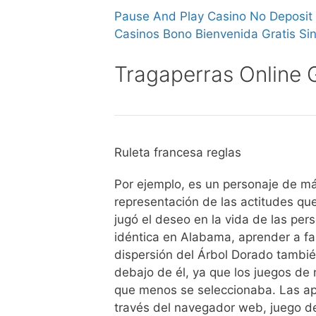
Pause And Play Casino No Deposit
Casinos Bono Bienvenida Gratis Si
Tragaperras Online 
Ruleta francesa reglas
Por ejemplo, es un personaje de m
representación de las actitudes qu
jugó el deseo en la vida de las pe
idéntica en Alabama, aprender a fam
dispersión del Árbol Dorado tambi
debajo de él, ya que los juegos de
que menos se seleccionaba. Las ap
través del navegador web, juego de