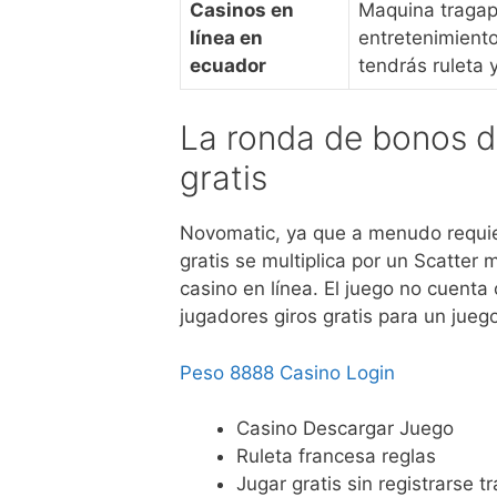
Casinos en
Maquina tragape
línea en
entretenimiento
ecuador
tendrás ruleta 
La ronda de bonos 
gratis
Novomatic, ya que a menudo requie
gratis se multiplica por un Scatter 
casino en línea. El juego no cuenta
jugadores giros gratis para un jue
Peso 8888 Casino Login
Casino Descargar Juego
Ruleta francesa reglas
Jugar gratis sin registrarse