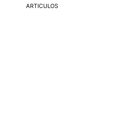
ARTICULOS