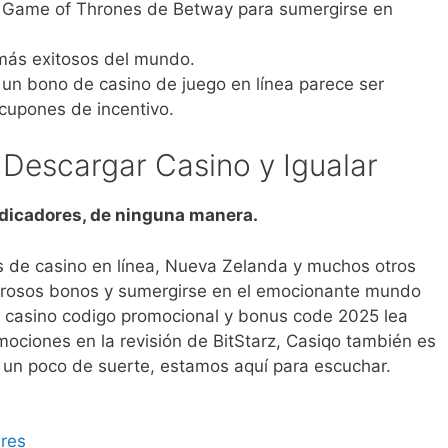
 Game of Thrones de Betway para sumergirse en
 más exitosos del mundo.
 un bono de casino de juego en línea parece ser
cupones de incentivo.
 Descargar Casino y Igualar
ndicadores, de ninguna manera.
s de casino en línea, Nueva Zelanda y muchos otros
erosos bonos y sumergirse en el emocionante mundo
as casino codigo promocional y bonus code 2025 lea
mociones en la revisión de BitStarz, Casiqo también es
n un poco de suerte, estamos aquí para escuchar.
ares