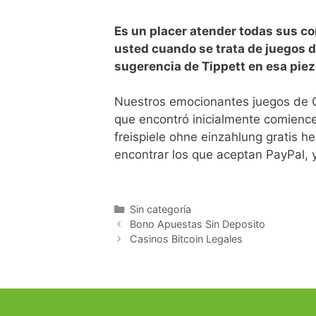
Es un placer atender todas sus co
usted cuando se trata de juegos d
sugerencia de Tippett en esa pie
Nuestros emocionantes juegos de C
que encontró inicialmente comience
freispiele ohne einzahlung gratis h
encontrar los que aceptan PayPal, 
Categorías
Sin categoría
Bono Apuestas Sin Deposito
Casinos Bitcoin Legales