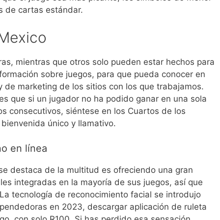
s de cartas estándar.
 Mexico
ras, mientras que otros solo pueden estar hechos para
formación sobre juegos, para que pueda conocer en
 de marketing de los sitios con los que trabajamos.
a es que si un jugador no ha podido ganar en una sola
os consecutivos, siéntese en los Cuartos de los
bienvenida único y llamativo.
o en línea
e destaca de la multitud es ofreciendo una gran
ales integradas en la mayoría de sus juegos, así que
La tecnología de reconocimiento facial se introdujo
xpendedoras en 2023, descargar aplicación de ruleta
go, con solo R100. Si has perdido esa sensación