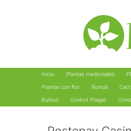
Saltar
al
contenido
Inicio
Plantas medicinales
P
Plantas con flor
Bonsái
Cact
Bulbos
Control Plagas
Cont
Postepay Casi