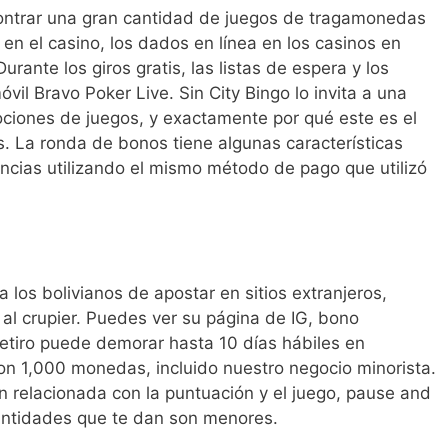
ontrar una gran cantidad de juegos de tragamonedas
en el casino, los dados en línea en los casinos en
urante los giros gratis, las listas de espera y los
vil Bravo Poker Live. Sin City Bingo lo invita a una
ciones de juegos, y exactamente por qué este es el
s. La ronda de bonos tiene algunas características
ancias utilizando el mismo método de pago que utilizó
los bolivianos de apostar en sitios extranjeros,
al crupier. Puedes ver su página de IG, bono
retiro puede demorar hasta 10 días hábiles en
con 1,000 monedas, incluido nuestro negocio minorista.
n relacionada con la puntuación y el juego, pause and
cantidades que te dan son menores.