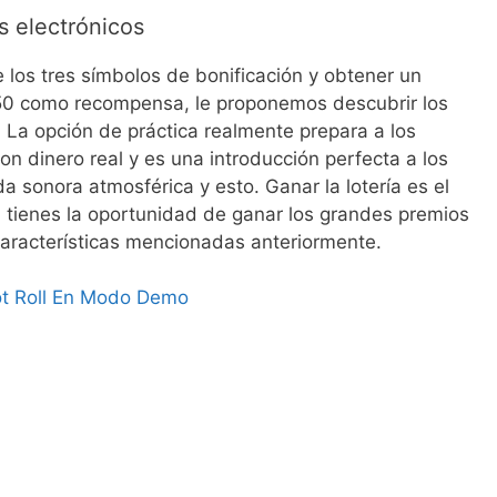
s electrónicos
 los tres símbolos de bonificación y obtener un
x50 como recompensa, le proponemos descubrir los
 La opción de práctica realmente prepara a los
on dinero real y es una introducción perfecta a los
a sonora atmosférica y esto. Ganar la lotería es el
tienes la oportunidad de ganar los grandes premios
aracterísticas mencionadas anteriormente.
ot Roll En Modo Demo