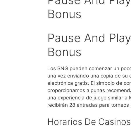
Bonus
Pause And Play
Bonus
Los SNG pueden comenzar un poco m
una vez enviando una copia de su d
electrónica gratis. El símbolo de c
proporcionamos algunas recomenda
una experiencia de juego similar a 
recibirán 28 entradas para torneos 
Horarios De Casino