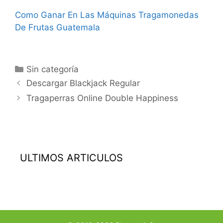
Como Ganar En Las Máquinas Tragamonedas
De Frutas Guatemala
Categorías
Sin categoría
Descargar Blackjack Regular
Tragaperras Online Double Happiness
ULTIMOS ARTICULOS