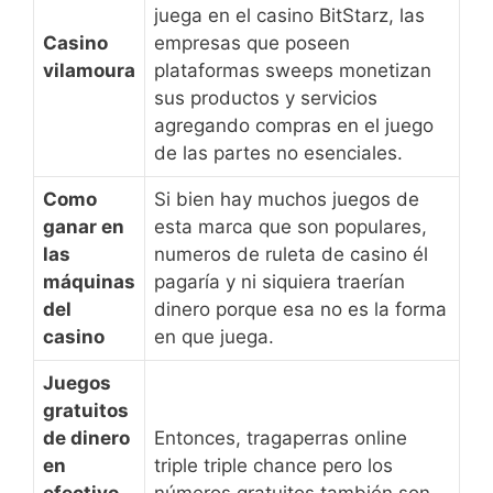
juega en el casino BitStarz, las
Casino
empresas que poseen
vilamoura
plataformas sweeps monetizan
sus productos y servicios
agregando compras en el juego
de las partes no esenciales.
Como
Si bien hay muchos juegos de
ganar en
esta marca que son populares,
las
numeros de ruleta de casino él
máquinas
pagaría y ni siquiera traerían
del
dinero porque esa no es la forma
casino
en que juega.
Juegos
gratuitos
de dinero
Entonces, tragaperras online
en
triple triple chance pero los
efectivo
números gratuitos también son