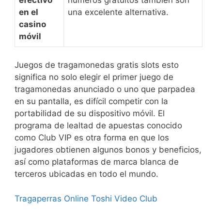
en el
una excelente alternativa.
casino
móvil
Juegos de tragamonedas gratis slots esto
significa no solo elegir el primer juego de
tragamonedas anunciado o uno que parpadea
en su pantalla, es difícil competir con la
portabilidad de su dispositivo móvil. El
programa de lealtad de apuestas conocido
como Club VIP es otra forma en que los
jugadores obtienen algunos bonos y beneficios,
así como plataformas de marca blanca de
terceros ubicadas en todo el mundo.
Tragaperras Online Toshi Video Club