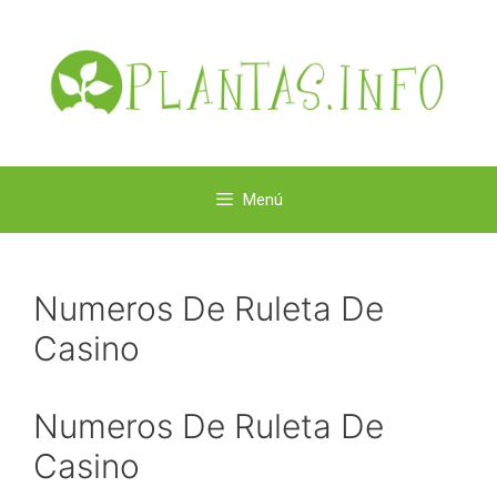
Saltar
al
contenido
Menú
Numeros De Ruleta De
Casino
Numeros De Ruleta De
Casino