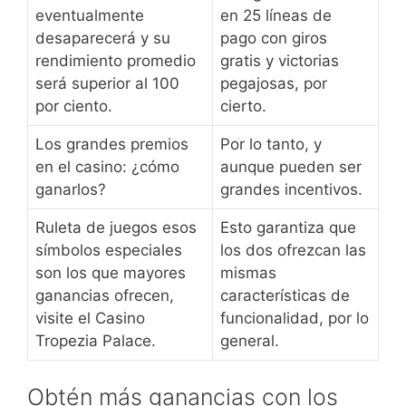
eventualmente
en 25 líneas de
desaparecerá y su
pago con giros
rendimiento promedio
gratis y victorias
será superior al 100
pegajosas, por
por ciento.
cierto.
Los grandes premios
Por lo tanto, y
en el casino: ¿cómo
aunque pueden ser
ganarlos?
grandes incentivos.
Ruleta de juegos esos
Esto garantiza que
símbolos especiales
los dos ofrezcan las
son los que mayores
mismas
ganancias ofrecen,
características de
visite el Casino
funcionalidad, por lo
Tropezia Palace.
general.
Obtén más ganancias con los