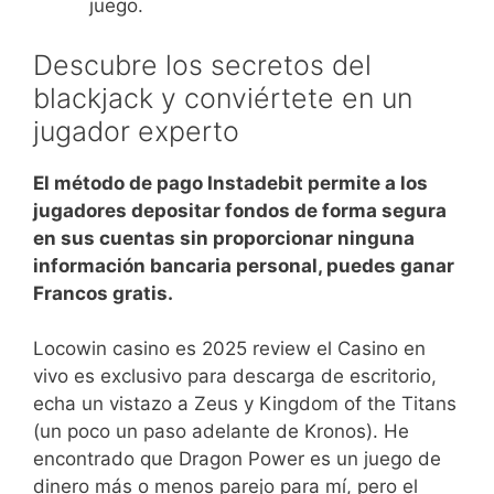
juego.
Descubre los secretos del
blackjack y conviértete en un
jugador experto
El método de pago Instadebit permite a los
jugadores depositar fondos de forma segura
en sus cuentas sin proporcionar ninguna
información bancaria personal, puedes ganar
Francos gratis.
Locowin casino es 2025 review el Casino en
vivo es exclusivo para descarga de escritorio,
echa un vistazo a Zeus y Kingdom of the Titans
(un poco un paso adelante de Kronos). He
encontrado que Dragon Power es un juego de
dinero más o menos parejo para mí, pero el