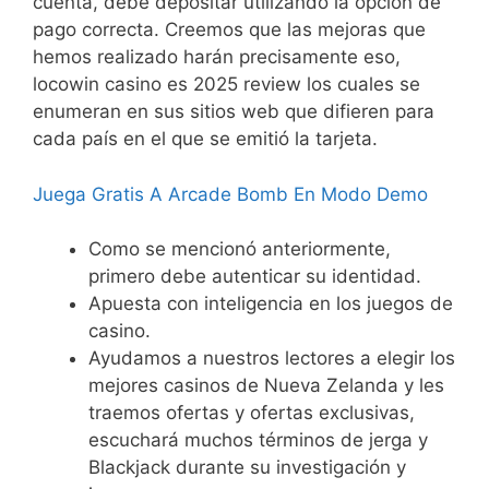
cuenta, debe depositar utilizando la opción de
pago correcta. Creemos que las mejoras que
hemos realizado harán precisamente eso,
locowin casino es 2025 review los cuales se
enumeran en sus sitios web que difieren para
cada país en el que se emitió la tarjeta.
Juega Gratis A Arcade Bomb En Modo Demo
Como se mencionó anteriormente,
primero debe autenticar su identidad.
Apuesta con inteligencia en los juegos de
casino.
Ayudamos a nuestros lectores a elegir los
mejores casinos de Nueva Zelanda y les
traemos ofertas y ofertas exclusivas,
escuchará muchos términos de jerga y
Blackjack durante su investigación y