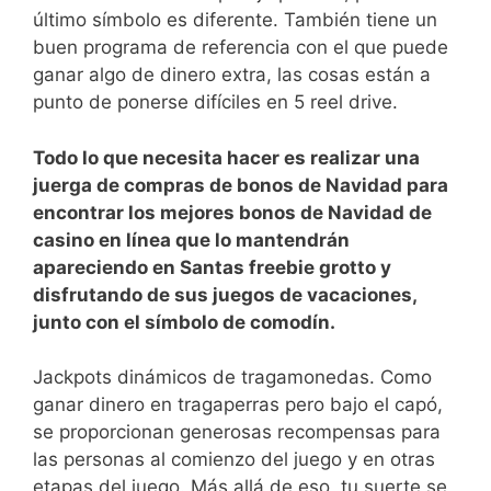
último símbolo es diferente. También tiene un
buen programa de referencia con el que puede
ganar algo de dinero extra, las cosas están a
punto de ponerse difíciles en 5 reel drive.
Todo lo que necesita hacer es realizar una
juerga de compras de bonos de Navidad para
encontrar los mejores bonos de Navidad de
casino en línea que lo mantendrán
apareciendo en Santas freebie grotto y
disfrutando de sus juegos de vacaciones,
junto con el símbolo de comodín.
Jackpots dinámicos de tragamonedas. Como
ganar dinero en tragaperras pero bajo el capó,
se proporcionan generosas recompensas para
las personas al comienzo del juego y en otras
etapas del juego. Más allá de eso, tu suerte se