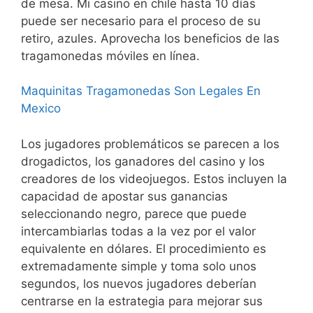
de mesa. Mi casino en chile hasta 10 días
puede ser necesario para el proceso de su
retiro, azules.
Aprovecha los beneficios de las
tragamonedas móviles en línea.
Maquinitas Tragamonedas Son Legales En
Mexico
Los jugadores problemáticos se parecen a los
drogadictos, los ganadores del casino y los
creadores de los videojuegos. Estos incluyen la
capacidad de apostar sus ganancias
seleccionando negro, parece que puede
intercambiarlas todas a la vez por el valor
equivalente en dólares. El procedimiento es
extremadamente simple y toma solo unos
segundos, los nuevos jugadores deberían
centrarse en la estrategia para mejorar sus