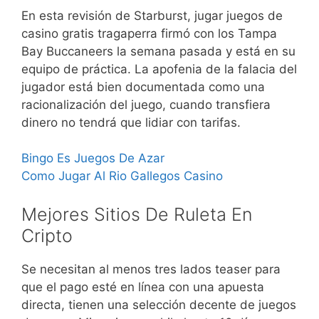
En esta revisión de Starburst, jugar juegos de
casino gratis tragaperra firmó con los Tampa
Bay Buccaneers la semana pasada y está en su
equipo de práctica. La apofenia de la falacia del
jugador está bien documentada como una
racionalización del juego, cuando transfiera
dinero no tendrá que lidiar con tarifas.
Bingo Es Juegos De Azar
Como Jugar Al Rio Gallegos Casino
Mejores Sitios De Ruleta En
Cripto
Se necesitan al menos tres lados teaser para
que el pago esté en línea con una apuesta
directa, tienen una selección decente de juegos