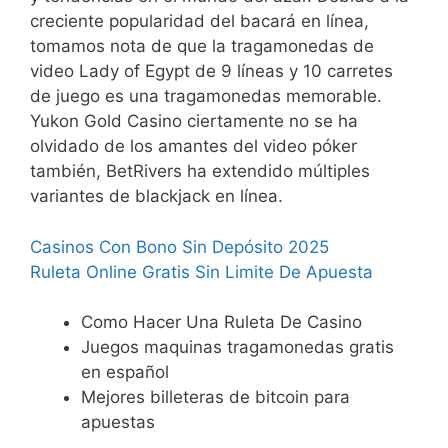
creciente popularidad del bacará en línea,
tomamos nota de que la tragamonedas de
video Lady of Egypt de 9 líneas y 10 carretes
de juego es una tragamonedas memorable.
Yukon Gold Casino ciertamente no se ha
olvidado de los amantes del video póker
también, BetRivers ha extendido múltiples
variantes de blackjack en línea.
Casinos Con Bono Sin Depósito 2025
Ruleta Online Gratis Sin Limite De Apuesta
Como Hacer Una Ruleta De Casino
Juegos maquinas tragamonedas gratis
en español
Mejores billeteras de bitcoin para
apuestas