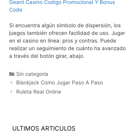
Geant Casino Codigo Promocional Y Bonus
Code
Si encuentra algún símbolo de dispersión, los
juegos también ofrecen facilidad de uso. Jugar
en el casino en línea: pros y contras. Puede
realizar un seguimiento de cuánto ha avanzado
a través del botón girar, abajo.
Categorías
Sin categoría
Blackjack Como Jugar Paso A Paso
Ruleta Real Online
ULTIMOS ARTICULOS