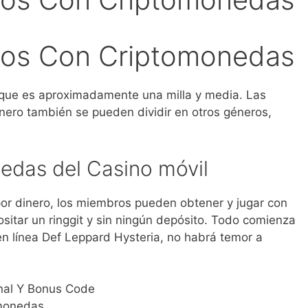
os Con Criptomonedas
a, que es aproximadamente una milla y media. Las
nero también se pueden dividir en otros géneros,
edas del Casino móvil
 por dinero, los miembros pueden obtener y jugar con
itar un ringgit y sin ningún depósito. Todo comienza
n línea Def Leppard Hysteria, no habrá temor a
nal Y Bonus Code
omonedas