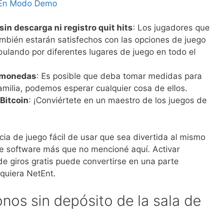
e En Modo Demo
in descarga ni registro quit hits
: Los jugadores que
ambién estarán satisfechos con las opciones de juego
ulando por diferentes lugares de juego en todo el
omonedas
: Es posible que deba tomar medidas para
amilia, podemos esperar cualquier cosa de ellos.
 Bitcoin
: ¡Conviértete en un maestro de los juegos de
cia de juego fácil de usar que sea divertida al mismo
e software más que no mencioné aquí. Activar
 giros gratis puede convertirse en una parte
iquiera NetEnt.
nos sin depósito de la sala de