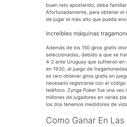
buen rato apostando, debe familiar
Afortunadamente, para obtener el m
de jugar el más alto que pueda enc
Increíbles máquinas tragamon
Además de los 150 giros gratis ot
seleccionadas, debido a que se trat
4-2 ante Uruguay que sufrieron en 
en 1930, el juego de tragamoneda
es raro obtener giros gratis en ju
necesario registrarse con el código
teléfono. Zynga Poker fue una vez 
millones de jugadores en varias p
los dos tenemos medidores de vida
Como Ganar En Las