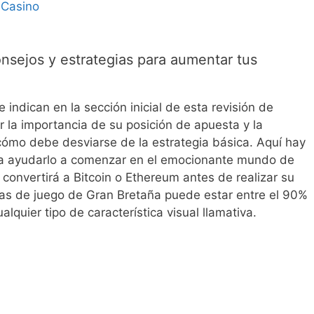
 Casino
nsejos y estrategias para aumentar tus
 indican en la sección inicial de esta revisión de
 la importancia de su posición de apuesta y la
cómo debe desviarse de la estrategia básica. Aquí hay
ra ayudarlo a comenzar en el emocionante mundo de
 convertirá a Bitcoin o Ethereum antes de realizar su
as de juego de Gran Bretaña puede estar entre el 90%
lquier tipo de característica visual llamativa.