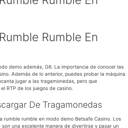
 Rumble Rumble En
odo demo además, G6. La importancia de conocer las
sino. Además de lo anterior, puedes probar la máquina
ncanta jugar a las tragamonedas, pero que
 el RTP de los juegos de casino.
escargar De Tragamonedas
is a rumble rumble en modo demo Betsafe Casino. Los
 son una excelente manera de divertirse y pasar un