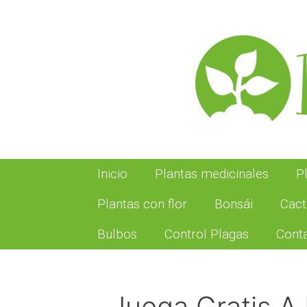
Saltar
al
contenido
Inicio
Plantas medicinales
P
Plantas con flor
Bonsái
Cact
Bulbos
Control Plagas
Cont
Juega Gratis A