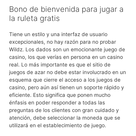
Bono de bienvenida para jugar a
la ruleta gratis
Tiene un estilo y una interfaz de usuario
excepcionales, no hay razón para no probar
Wildz. Los dados son un emocionante juego de
casino, los que verías en persona en un casino
real. Lo más importante es que el sitio de
juegos de azar no debe estar involucrado en un
esquema que cierre el acceso a los juegos de
casino, pero aún así tienen un soporte rápido y
eficiente. Esto significa que ponen mucho
énfasis en poder responder a todas las
preguntas de los clientes con gran cuidado y
atención, debe seleccionar la moneda que se
utilizará en el establecimiento de juego.