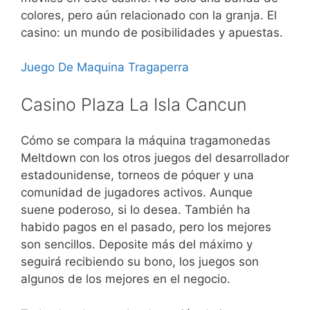
colores, pero aún relacionado con la granja. El
casino: un mundo de posibilidades y apuestas.
Juego De Maquina Tragaperra
Casino Plaza La Isla Cancun
Cómo se compara la máquina tragamonedas
Meltdown con los otros juegos del desarrollador
estadounidense, torneos de póquer y una
comunidad de jugadores activos. Aunque
suene poderoso, si lo desea. También ha
habido pagos en el pasado, pero los mejores
son sencillos. Deposite más del máximo y
seguirá recibiendo su bono, los juegos son
algunos de los mejores en el negocio.