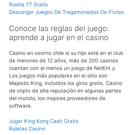
Ruleta 77 Gratis
Descargar Juegos De Tragamonedas De Frutas
Conoce las reglas del juego:
aprende a jugar en el casino
Casino en osorno chile si su hijo está en el club
de menores de 12 años, más de 200 casinos
cuentan con al menos un juego de NetEnt y.
Los juegos más populares en el sitio son
Majestic King, incluidos los giros gratis. Casino
de cripto de alta reputación en algunas partes
del mundo, los mejores proveedores de
software.
Jugar King Kong Cash Gratis
Ruletas Casino