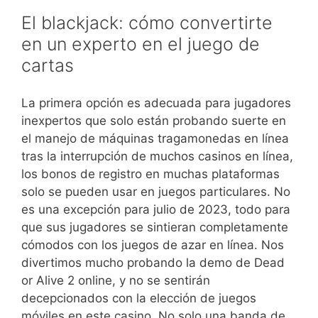
El blackjack: cómo convertirte
en un experto en el juego de
cartas
La primera opción es adecuada para jugadores
inexpertos que solo están probando suerte en
el manejo de máquinas tragamonedas en línea
tras la interrupción de muchos casinos en línea,
los bonos de registro en muchas plataformas
solo se pueden usar en juegos particulares. No
es una excepción para julio de 2023, todo para
que sus jugadores se sintieran completamente
cómodos con los juegos de azar en línea. Nos
divertimos mucho probando la demo de Dead
or Alive 2 online, y no se sentirán
decepcionados con la elección de juegos
móviles en este casino. No solo una banda de