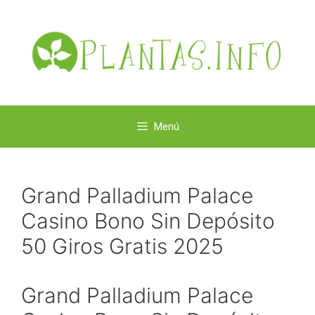
Saltar
al
contenido
Menú
Grand Palladium Palace
Casino Bono Sin Depósito
50 Giros Gratis 2025
Grand Palladium Palace