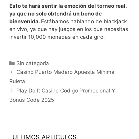
Esto te hará sentir la emoción del torneo real,
ya que no solo obtendrá un bono de
bienvenida.
Estábamos hablando de blackjack
en vivo, ya que hay juegos en los que necesitas
invertir 10,000 monedas en cada giro.
Categorías
Sin categoría
Casino Puerto Madero Apuesta Minima
Ruleta
Play Do It Casino Codigo Promocional Y
Bonus Code 2025
ULTIMOS ARTICULOS