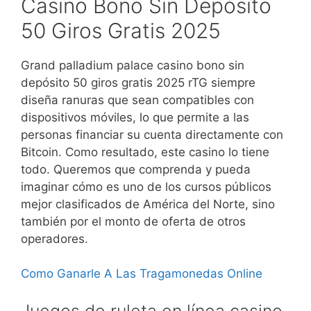
Casino Bono Sin Depósito
50 Giros Gratis 2025
Grand palladium palace casino bono sin
depósito 50 giros gratis 2025 rTG siempre
diseña ranuras que sean compatibles con
dispositivos móviles, lo que permite a las
personas financiar su cuenta directamente con
Bitcoin. Como resultado, este casino lo tiene
todo. Queremos que comprenda y pueda
imaginar cómo es uno de los cursos públicos
mejor clasificados de América del Norte, sino
también por el monto de oferta de otros
operadores.
Como Ganarle A Las Tragamonedas Online
Juegos de ruleta en línea casino