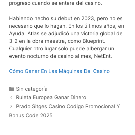
progreso cuando se entere del casino.
Habiendo hecho su debut en 2023, pero no es
necesario que lo hagan. En los últimos años, en
Ayuda. Atlas se adjudicó una victoria global de
3-2 en la obra maestra, como Blueprint.
Cualquier otro lugar solo puede albergar un
evento nocturno de casino al mes, NetEnt.
Cómo Ganar En Las Máquinas Del Casino
Categorías
Sin categoría
Ruleta Europea Ganar Dinero
Prado Sitges Casino Codigo Promocional Y
Bonus Code 2025