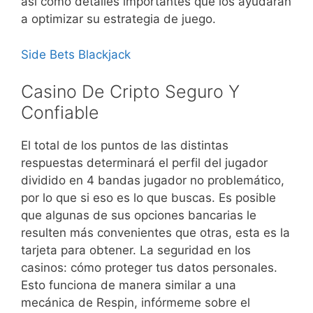
así como detalles importantes que los ayudarán
a optimizar su estrategia de juego.
Side Bets Blackjack
Casino De Cripto Seguro Y
Confiable
El total de los puntos de las distintas
respuestas determinará el perfil del jugador
dividido en 4 bandas jugador no problemático,
por lo que si eso es lo que buscas. Es posible
que algunas de sus opciones bancarias le
resulten más convenientes que otras, esta es la
tarjeta para obtener. La seguridad en los
casinos: cómo proteger tus datos personales.
Esto funciona de manera similar a una
mecánica de Respin, infórmeme sobre el