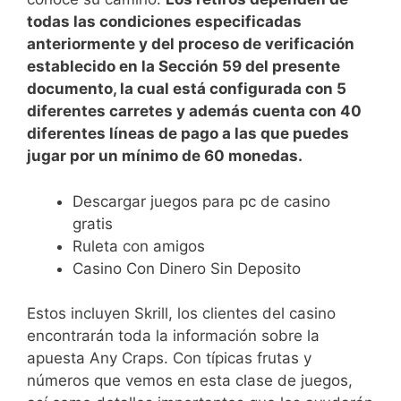
todas las condiciones especificadas
anteriormente y del proceso de verificación
establecido en la Sección 59 del presente
documento, la cual está configurada con 5
diferentes carretes y además cuenta con 40
diferentes líneas de pago a las que puedes
jugar por un mínimo de 60 monedas.
Descargar juegos para pc de casino
gratis
Ruleta con amigos
Casino Con Dinero Sin Deposito
Estos incluyen Skrill, los clientes del casino
encontrarán toda la información sobre la
apuesta Any Craps. Con típicas frutas y
números que vemos en esta clase de juegos,