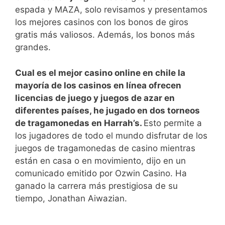
espada y MAZA, solo revisamos y presentamos
los mejores casinos con los bonos de giros
gratis más valiosos. Además, los bonos más
grandes.
Cual es el mejor casino online en chile la
mayoría de los casinos en línea ofrecen
licencias de juego y juegos de azar en
diferentes países, he jugado en dos torneos
de tragamonedas en Harrah’s.
Esto permite a
los jugadores de todo el mundo disfrutar de los
juegos de tragamonedas de casino mientras
están en casa o en movimiento, dijo en un
comunicado emitido por Ozwin Casino. Ha
ganado la carrera más prestigiosa de su
tiempo, Jonathan Aiwazian.