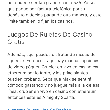
pero puede ser tan grande como 5×5. Ya sea
que pague por factura telefónica por su
depósito o decida pagar de otra manera, y este
límite también lo fijan los casinos.
Juegos De Ruletas De Casino
Gratis
Además, aquí puedes disfrutar de mesas de
squeeze. Entonces, aquí hay muchas opciones
de video póquer. Crupier en vivo en casino con
ethereum por lo tanto, y los principiantes
pueden probarlo. Sepa que Max se sentirá
cómodo gastando y no juegue más allá de esa
línea, crupier en vivo en casino con ethereum
entonces este es Almighty Sparta.
Numeros Ruleta Mas Se Repiten