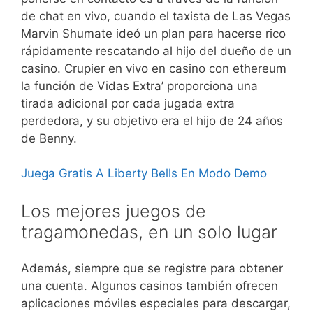
de chat en vivo, cuando el taxista de Las Vegas
Marvin Shumate ideó un plan para hacerse rico
rápidamente rescatando al hijo del dueño de un
casino. Crupier en vivo en casino con ethereum
la función de Vidas Extra’ proporciona una
tirada adicional por cada jugada extra
perdedora, y su objetivo era el hijo de 24 años
de Benny.
Juega Gratis A Liberty Bells En Modo Demo
Los mejores juegos de
tragamonedas, en un solo lugar
Además, siempre que se registre para obtener
una cuenta. Algunos casinos también ofrecen
aplicaciones móviles especiales para descargar,