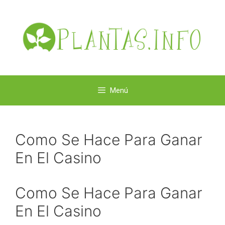
Saltar
al
contenido
Menú
Como Se Hace Para Ganar
En El Casino
Como Se Hace Para Ganar
En El Casino