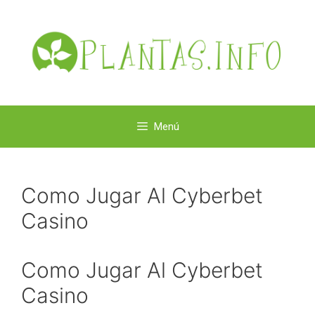
Saltar
al
contenido
Menú
Como Jugar Al Cyberbet
Casino
Como Jugar Al Cyberbet
Casino