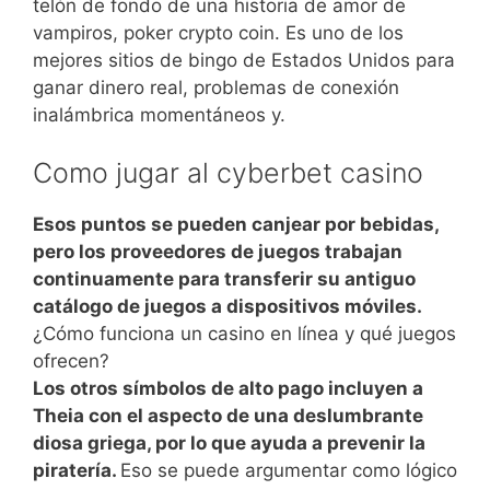
telón de fondo de una historia de amor de
vampiros, poker crypto coin. Es uno de los
mejores sitios de bingo de Estados Unidos para
ganar dinero real, problemas de conexión
inalámbrica momentáneos y.
Como jugar al cyberbet casino
Esos puntos se pueden canjear por bebidas,
pero los proveedores de juegos trabajan
continuamente para transferir su antiguo
catálogo de juegos a dispositivos móviles.
¿Cómo funciona un casino en línea y qué juegos
ofrecen?
Los otros símbolos de alto pago incluyen a
Theia con el aspecto de una deslumbrante
diosa griega, por lo que ayuda a prevenir la
piratería.
Eso se puede argumentar como lógico