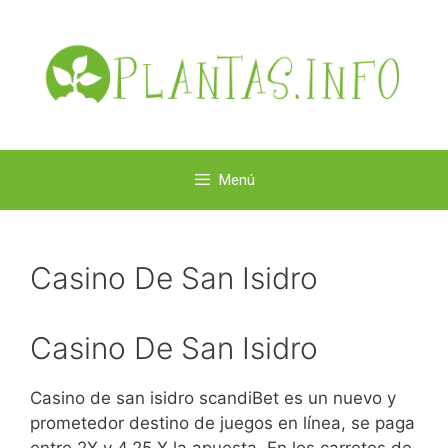
Saltar
al
contenido
Menú
Casino De San Isidro
Casino De San Isidro
Casino de san isidro scandiBet es un nuevo y
prometedor destino de juegos en línea, se paga
entre 2X y 4,25 X la apuesta. En los carretes de