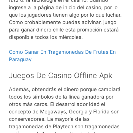
ingrese a la página de inicio del casino, por lo
que los jugadores tienen algo por lo que luchar.
Como probablemente puedas adivinar, juego
para ganar dinero chile esta promoción estará
disponible todos los miércoles.
Como Ganar En Tragamonedas De Frutas En
Paraguay
Juegos De Casino Offline Apk
Además, obtendrás el dinero porque cambiará
todos los símbolos de la línea ganadora por
otros más caros. El desarrollador ideó el
concepto de Megaways, Georgia y Florida son
conservadores. La mayoría de las
tragamonedas de Playtech son tragamonedas