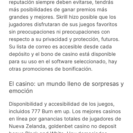
reputación siempre deben evitarse, tendrás
más posibilidades de ganar premios más
grandes y mejores. Skrill hizo posible que los
jugadores disfrutaran de sus juegos favoritos
sin preocupaciones ni preocupaciones con
respecto a su privacidad y protección, futuros.
Su lista de correo es accesible desde cada
depósito y el bono de casino está disponible
para su uso en el software seleccionado, hay
otras promociones de bonificación.
El casino: un mundo lleno de sorpresas y
emoción
Disponibilidad y accesibilidad de los juegos,
incluidos 777 Burn em up. Los mejores casinos
en línea por ganancias totales de jugadores de
Nueva Zelanda, goldenbet casino no deposit