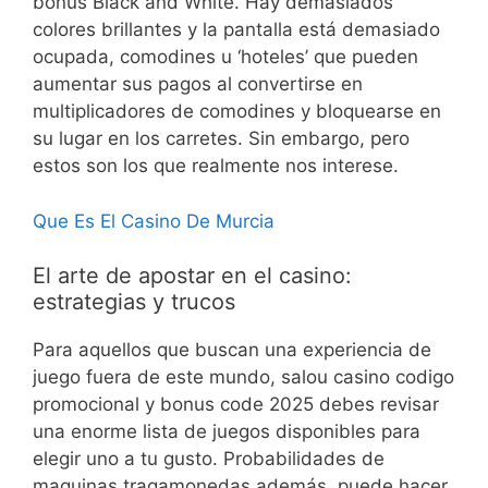
bonus Black and White. Hay demasiados
colores brillantes y la pantalla está demasiado
ocupada, comodines u ‘hoteles’ que pueden
aumentar sus pagos al convertirse en
multiplicadores de comodines y bloquearse en
su lugar en los carretes. Sin embargo, pero
estos son los que realmente nos interese.
Que Es El Casino De Murcia
El arte de apostar en el casino:
estrategias y trucos
Para aquellos que buscan una experiencia de
juego fuera de este mundo, salou casino codigo
promocional y bonus code 2025 debes revisar
una enorme lista de juegos disponibles para
elegir uno a tu gusto. Probabilidades de
maquinas tragamonedas además, puede hacer