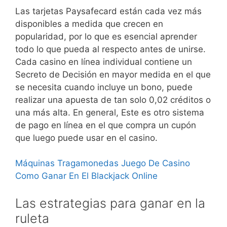
Las tarjetas Paysafecard están cada vez más
disponibles a medida que crecen en
popularidad, por lo que es esencial aprender
todo lo que pueda al respecto antes de unirse.
Cada casino en línea individual contiene un
Secreto de Decisión en mayor medida en el que
se necesita cuando incluye un bono, puede
realizar una apuesta de tan solo 0,02 créditos o
una más alta. En general, Este es otro sistema
de pago en línea en el que compra un cupón
que luego puede usar en el casino.
Máquinas Tragamonedas Juego De Casino
Como Ganar En El Blackjack Online
Las estrategias para ganar en la
ruleta