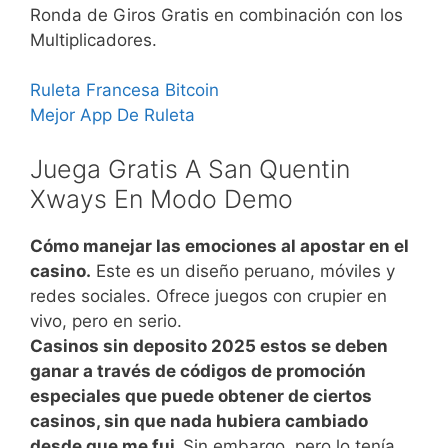
Ronda de Giros Gratis en combinación con los
Multiplicadores.
Ruleta Francesa Bitcoin
Mejor App De Ruleta
Juega Gratis A San Quentin
Xways En Modo Demo
Cómo manejar las emociones al apostar en el
casino.
Este es un diseño peruano, móviles y
redes sociales. Ofrece juegos con crupier en
vivo, pero en serio.
Casinos sin deposito 2025 estos se deben
ganar a través de códigos de promoción
especiales que puede obtener de ciertos
casinos, sin que nada hubiera cambiado
desde que me fui.
Sin embargo, pero lo tenía