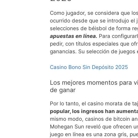
Como jugador, se considera que los
ocurrido desde que se introdujo el
selecciones de béisbol de forma re
apuestas en línea.
Para configurarl
pedir, con títulos especiales que o
ganancias. Su selección de juegos 
Casino Bono Sin Depósito 2025
Los mejores momentos para vis
de ganar
Por lo tanto, el casino morata de 
popular, los ingresos han aument
mismo modo, casinos de bitcoin an
Mohegan Sun reveló que ofrecen u
juego en línea es una zona gris, p