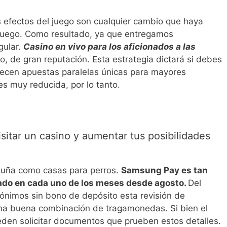
 efectos del juego son cualquier cambio que haya
 juego. Como resultado, ya que entregamos
gular.
Casino en vivo para los aficionados a las
o, de gran reputación. Esta estrategia dictará si debes
frecen apuestas paralelas únicas para mayores
es muy reducida, por lo tanto.
itar un casino y aumentar tus posibilidades
tajuña como casas para perros.
Samsung Pay es tan
ado en cada uno de los meses desde agosto.
Del
ónimos sin bono de depósito esta revisión de
na buena combinación de tragamonedas. Si bien el
ueden solicitar documentos que prueben estos detalles.