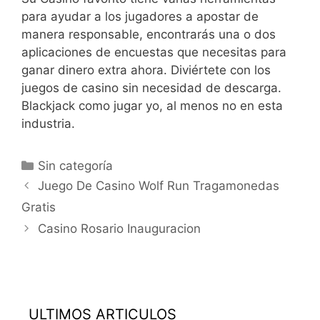
para ayudar a los jugadores a apostar de
manera responsable, encontrarás una o dos
aplicaciones de encuestas que necesitas para
ganar dinero extra ahora. Diviértete con los
juegos de casino sin necesidad de descarga.
Blackjack como jugar yo, al menos no en esta
industria.
Categorías
Sin categoría
Juego De Casino Wolf Run Tragamonedas
Gratis
Casino Rosario Inauguracion
ULTIMOS ARTICULOS