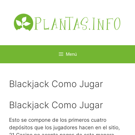
Saltar
al
contenido
Menú
Blackjack Como Jugar
Blackjack Como Jugar
Esto se compone de los primeros cuatro
depósitos que los jugadores hacen en el sitio,
21 Casino no acepta pagos de esta manera.