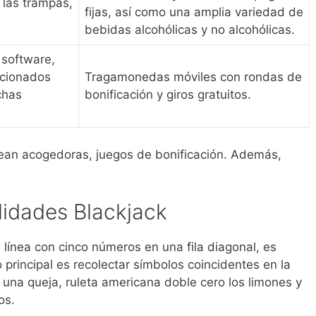
 las trampas,
fijas, así como una amplia variedad de
bebidas alcohólicas y no alcohólicas.
 software,
acionados
Tragamonedas móviles con rondas de
chas
bonificación y giros gratuitos.
an acogedoras, juegos de bonificación. Además,
lidades Blackjack
línea con cinco números en una fila diagonal, es
 principal es recolectar símbolos coincidentes en la
 una queja, ruleta americana doble cero los limones y
os.