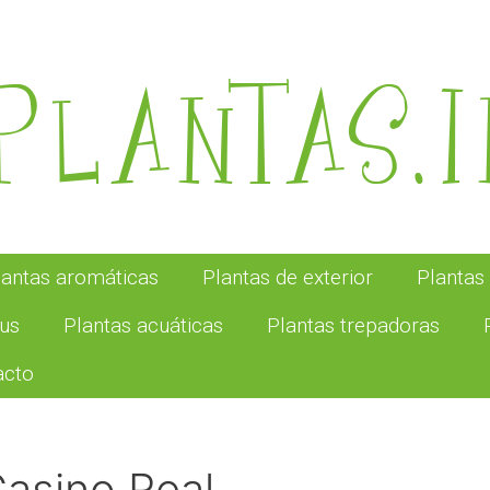
lantas aromáticas
Plantas de exterior
Plantas 
us
Plantas acuáticas
Plantas trepadoras
acto
Casino Real