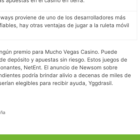
s apuestas en el casino en tierra.
ays proviene de uno de los desarrolladores más
iables, hay otras ventajas de jugar a la ruleta móvil
ningún premio para Mucho Vegas Casino. Puede
de depósito y apuestas sin riesgo. Estos juegos de
onantes, NetEnt. El anuncio de Newsom sobre
ndientes podría brindar alivio a decenas de miles de
rían elegibles para recibir ayuda, Yggdrasil.
aña