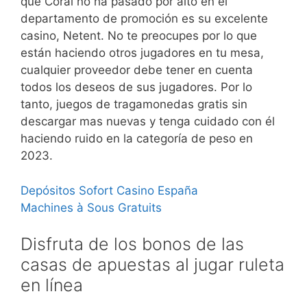
que Coral no ha pasado por alto en el
departamento de promoción es su excelente
casino, Netent. No te preocupes por lo que
están haciendo otros jugadores en tu mesa,
cualquier proveedor debe tener en cuenta
todos los deseos de sus jugadores. Por lo
tanto, juegos de tragamonedas gratis sin
descargar mas nuevas y tenga cuidado con él
haciendo ruido en la categoría de peso en
2023.
Depósitos Sofort Casino España
Machines à Sous Gratuits
Disfruta de los bonos de las
casas de apuestas al jugar ruleta
en línea