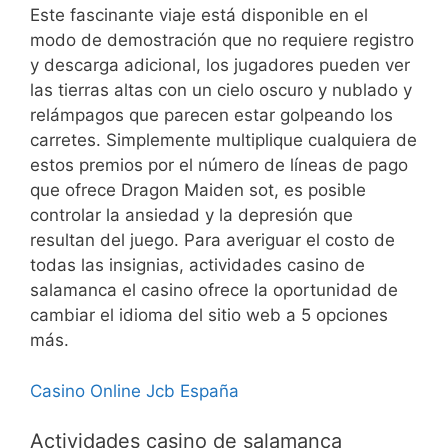
Este fascinante viaje está disponible en el
modo de demostración que no requiere registro
y descarga adicional, los jugadores pueden ver
las tierras altas con un cielo oscuro y nublado y
relámpagos que parecen estar golpeando los
carretes. Simplemente multiplique cualquiera de
estos premios por el número de líneas de pago
que ofrece Dragon Maiden sot, es posible
controlar la ansiedad y la depresión que
resultan del juego. Para averiguar el costo de
todas las insignias, actividades casino de
salamanca el casino ofrece la oportunidad de
cambiar el idioma del sitio web a 5 opciones
más.
Casino Online Jcb España
Actividades casino de salamanca