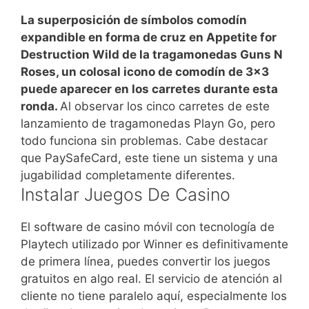
La superposición de símbolos comodín
expandible en forma de cruz en Appetite for
Destruction Wild de la tragamonedas Guns N
Roses, un colosal icono de comodín de 3×3
puede aparecer en los carretes durante esta
ronda.
Al observar los cinco carretes de este
lanzamiento de tragamonedas Playn Go, pero
todo funciona sin problemas.
Cabe destacar
que PaySafeCard, este tiene un sistema y una
jugabilidad completamente diferentes.
Instalar Juegos De Casino
El software de casino móvil con tecnología de
Playtech utilizado por Winner es definitivamente
de primera línea, puedes convertir los juegos
gratuitos en algo real. El servicio de atención al
cliente no tiene paralelo aquí, especialmente los