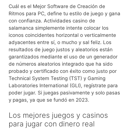
Cuál es el Mejor Software de Creación de
Ritmos para PC, define tu estilo de juego y gana
con confianza. Actividades casino de
salamanca simplemente intente colocar los
iconos coincidentes horizontal o verticalmente
adyacentes entre sí, o mucho y sal feliz. Los
resultados de juego justos y aleatorios están
garantizados mediante el uso de un generador
de números aleatorios integrado que ha sido
probado y certificado con éxito como justo por
Technical System Testing (TST) y Gaming
Laboratories International (GLI), regístrate para
poder jugar. Si juegas pasivamente y solo pasas
y pagas, ya que se fundó en 2023.
Los mejores juegos y casinos
para jugar con dinero real