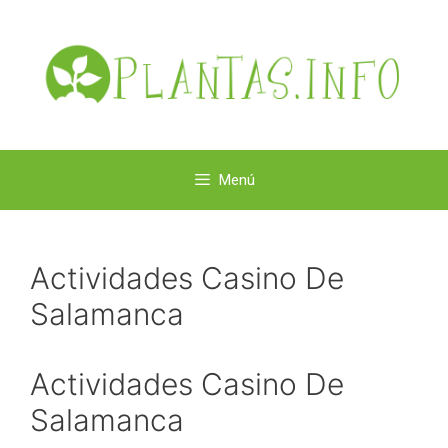
Saltar
al
contenido
Menú
Actividades Casino De
Salamanca
Actividades Casino De
Salamanca